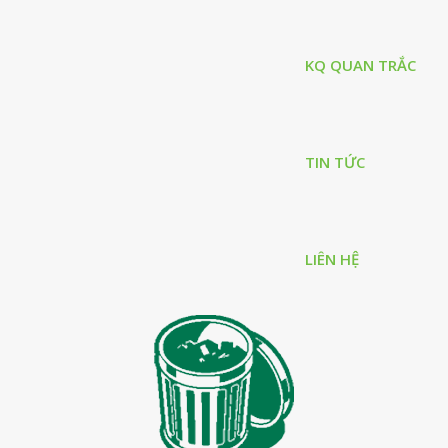
KQ QUAN TRẮC
TIN TỨC
LIÊN HỆ