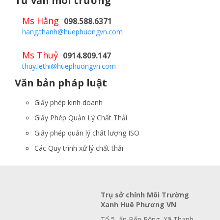
Tư vấn môi trường
Ms Hằng
098.588.6371
hang.thanh@huephuongvn.com
Ms Thuỷ
0914.809.147
thuy.lethi@huephuongvn.com
Văn bản pháp luật
Giấy phép kinh doanh
Giấy Phép Quản Lý Chất Thải
Giấy phép quản lý chất lượng ISO
Các Quy trình xử lý chất thải
Trụ sở chính Môi Trường
Xanh Huê Phương VN
Tổ 5, ấp Bến Rộng, Xã Thạnh