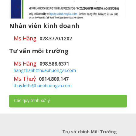
Nhân viên kinh doanh
Ms Hằng
028.3770.1202
Tư vấn môi trường
Ms Hằng
098.588.6371
hang.thanh@huephuongvn.com
Ms Thuỷ
0914.809.147
thuy.lethi@huephuongvn.com
Các quy trình xử lý
Trụ sở chính Môi Trường